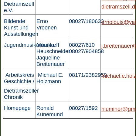
Dietramszell
dietramszell.d
e.V.
Bildende
Erno
08027/180633
ernolouis@ya
Kunst und
Vroonen
Ausstellungen
Jugendmusikantentreff
Monika
08027/610
j.breitenauer
Heuschneider
08027/904858
Jaqueline
Breitenauer
Arbeitskreis
Michael E.
08171/2382959
michael.e.ho
Geschichte /
Holzmann
Dietramszeller
Chronik
Homepage
Ronald
08027/1592
hiuminor@gma
Künemund