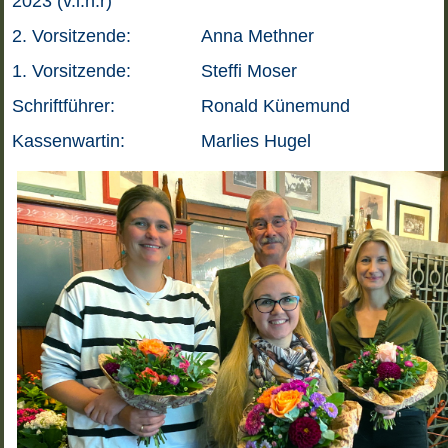
2023 (v.l.n.r)
2. Vorsitzende:
Anna Methner
1. Vorsitzende:
Steffi Moser
Schriftführer:
Ronald Künemund
Kassenwartin:
Marlies Hugel